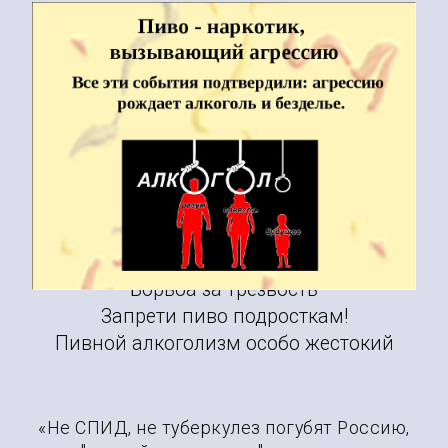
Агрессию рождает Алкоголь
содержащийся в Пиве!
02
Борьба за трезвость
Запрети пиво подросткам!
Пивной алкоголизм особо жестокий
«Не СПИД, не туберкулез погубят Россию,