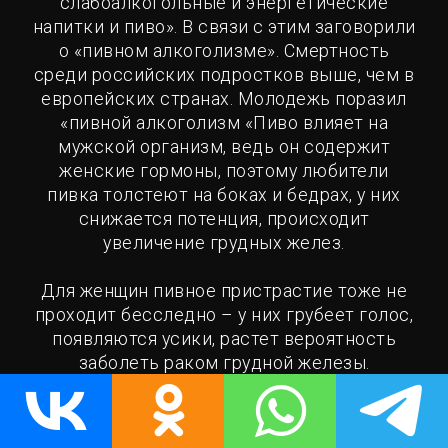
слабоалкогольные и энергетические
напитки и пиво». В связи с этим заговорили
о «пивном алкоголизме». Смертность
среди российских подростков выше, чем в
европейских странах. Молодежь поразил
«пивной алкоголизм «Пиво влияет на
мужской организм, ведь он содержит
женские гормоны, поэтому любители
пивка толстеют на боках и бедрах, у них
снижается потенция, происходит
увеличение грудных желез.
Для женщин пивное пристрастие тоже не
проходит бесследно – у них грубеет голос,
появляются усики, растет вероятность
заболеть раком грудной железы.
Следствием является бесплодие.
Примерно две трети юношей призывного
возраста больны и не могут стать