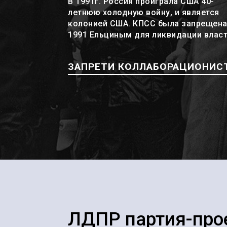
В 1991г. Россия проиграла США 40-
летнюю холодную войну, и является
колонией США. КПСС была запрещена
1991 Ельциным для ликвидации влас
ЗАПРЕТИ КОЛЛАБОРАЦИОНИС
ЛДПР партия-про