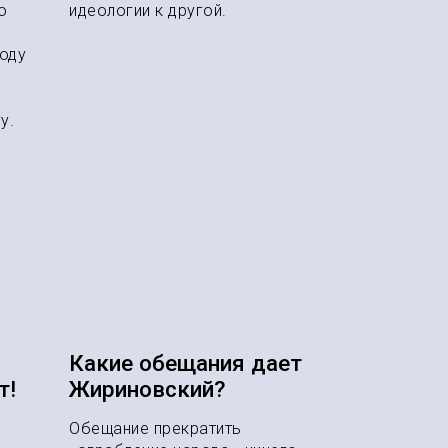
ю
идеологии к другой.
году
у.
Какие обещания дает
т!
Жириновский?
Обещание прекратить