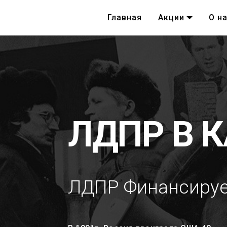
Главная
Акции
О н
ЛДПР В 
ЛДПР Финансирует