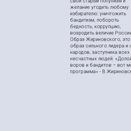
свой старый популизм и
желание угодить любому
избирателю: уничтожить
бандитизм, побороть
бедность, коррупцию,
возродить величие России
Образ Жириновского, это
образ сильного лидера и 
народов, заступника всех
несчастных людей. «Доло
воров и бандитов – вот м
программа» - В.Жириновс