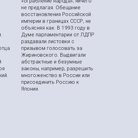
«ограбление народа», ничего
не предлагая. Обещание
восстановления Российской
империи в границах СССР, не
объясняя как. В 1993 году в
.
Думе парламентарии от ЛДПР
раздавали листовки с
отца
призывом голосовать за
Жириновского. Выдвигали
й
абстрактные и безумные
оя
законы, например, разрешить
кий.
многоженство в России или
присоединить Россию к
Японии.