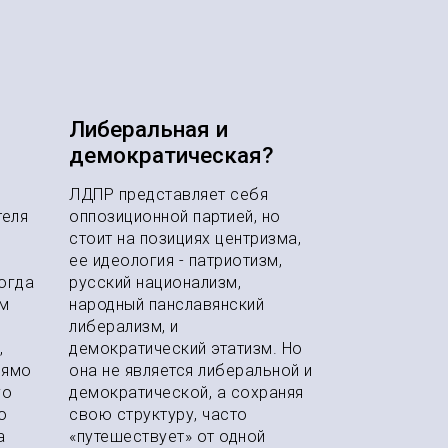
Либеральная и
демократическая?
ЛДПР представляет себя
теля
оппозиционной партией, но
стоит на позициях центризма,
ее идеология - патриотизм,
огда
русский национализм,
м
народный панславянский
либерализм, и
,
демократический этатизм. Но
рямо
она не является либеральной и
го
демократической, а сохраняя
о
свою структуру, часто
а
«путешествует» от одной