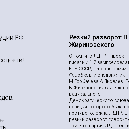
Резкий разворот В.
туции РФ
Жириновского
О том, что ЛДПР - проект
соцсети!
писали и 1-й зампредседа
КГБ СССР, генерал армии
Ф.Бобков, и сподвижник
М.Горбачева А.Яковлев. Т
В.Жириновский был члено
радикального
едов,
Демократического союза
позиция которого была п
противоположна ЛДПР. Е
не
резкий разворот говорит 
том, что партия ЛДПР был
ть