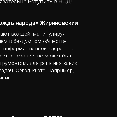
язательно Вступить в НОД!
вождь народа» Жириновский
ают вождей, манипулируя
ем в бездумном обществе.
в информационной «деревне»
й информации, не может быть
трументом, для решения каких-
адач. Сегодня это, например,
инин.