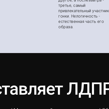
другое, а послезавтра -
третье, самый
привлекательный участник
гонки. Нелогичность -
естественная часть его
образа.
ставляет ЛДПР