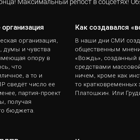
онца! Максимальный репост в соцсетях! Об
 организация
Как создавался «
еская организация,
В наши дни СМИ созд
 думы и чувства
общественным мнени
 имеющая опору в
«Вождь», созданный 
сь, что
средствами массово
личное, а то и
ничем, кроме как инс
Р сведёт число ее
то кратковременных з
менее, партия-проект
Платошкин. Или Груд
ы, получая
го бюджета.