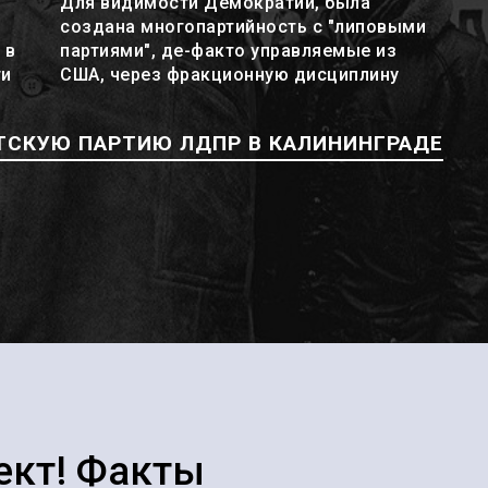
Для видимости Демократии, была
создана многопартийность с "липовыми
 в
партиями", де-факто управляемые из
ти
США, через фракционную дисциплину
ТСКУЮ ПАРТИЮ ЛДПР В КАЛИНИНГРАДЕ
ект! Факты