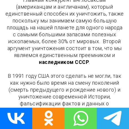
(американцам и англичанам), который
единственный способен их уничтожить, также
поскольку мы занимаем самую большую
площадь на нашей планете для одного народа
с самыми большими запасами полезных
ископаемых, более 30% от мировых. Второй
аргумент уничтожения состоит в том, что мы
являемся единственным преемником и
наследником СССР
.
В 1991 году США этого сделать не могли, так
как нужно было время на смену поколений
(смерть предыдущего и рождение нового) и
уничтожение современной Истории,
фальсификации фактов и данных о
"перестройки" в 90-е годы, которая была на
самом деле Контрибуцией США (вывоз
материальных ценностей) СССР в сторону США